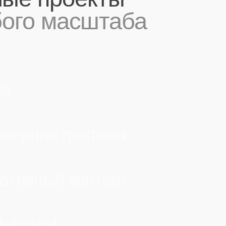
вный контент
ады
нный интеллект