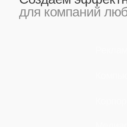
Корпорати
Медиафас
Искусстве