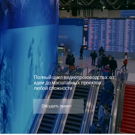
Полный цикл видеопроизводства: от
идеи до масштабных проектов
любой сложности
Обсудить проект