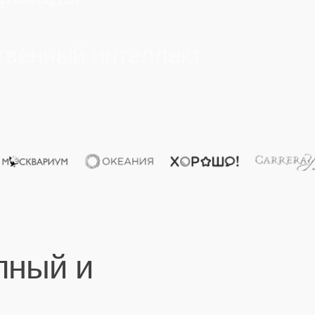
ый и
ПАО "Мосэнерго" выражает благодарность за
"Вы
многолетнее плодотворное сотрудничество и
за 
высокий профессионализм команды,
сот
благодаря которым реализовано много
мат
значимых для компании ярких проектов
клю
Директор по персоналу
А.А. Афанасьев
Клиент
Кли
ПАО "Мосэнерго"
Открыть
НАО