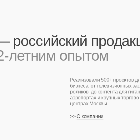
оссийский продакшн
летним опытом
Реализовали 500+ проектов для среднего и 
бизнеса: от телевизионных заставок и рекл
роликов до контента для гигантских медиаф
аэропортах и крупных торгово развлекатель
центрах Москвы.
>>
О компании