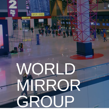
ООО «ВМГрупп» — 
полного цикла с 12
WORLD
MIRROR
GROUP