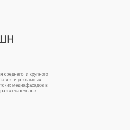
крупного
амных
асадов в
ных