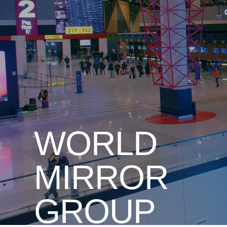
ООО «ВМГрупп» — 
полного цикла с 12
WORLD
MIRROR
GROUP