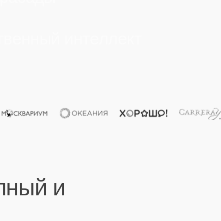
ый и
ПАО "Мосэнерго" выражает благодарность за
"Вы
многолетнее плодотворное сотрудничество и
за 
высокий профессионализм команды,
сот
благодаря которым реализовано много
мат
значимых для компании ярких проектов
клю
Директор по персоналу
А.А. Афанасьев
Клиент
Кли
ПАО "Мосэнерго"
Открыть
НАО