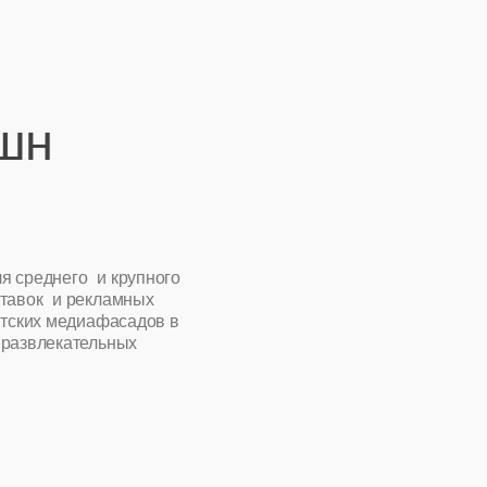
крупного
амных
асадов в
ных