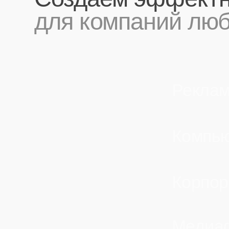
Корпорати
Медиафас
Искусстве