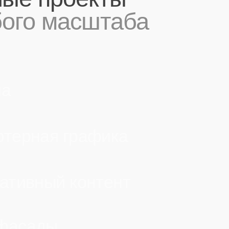
вный контент
ады
нный интеллект