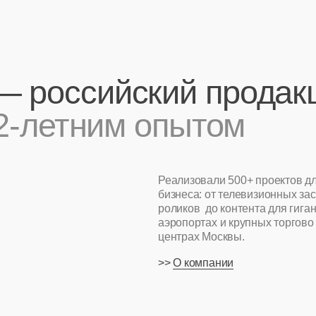
оссийский продакшн
летним опытом
Реализовали 500+ проектов для среднего и 
бизнеса: от телевизионных заставок и рекл
роликов до контента для гигантских медиаф
аэропортах и крупных торгово развлекатель
центрах Москвы.
>>
О компании