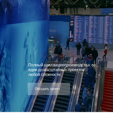
Полный цикл видеопроизводства: от
идеи до масштабных проектов
любой сложности
Обсудить проект